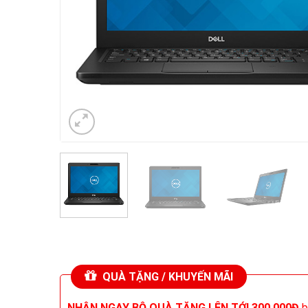
QUÀ TẶNG / KHUYẾN MÃI
NHẬN NGAY BỘ QUÀ TẶNG LÊN TỚI 300.000Đ
b