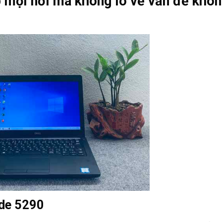
p mọi nơi mà không lo về vấn đề khôn
ude 5290