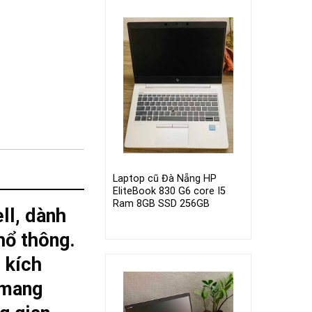
Laptop cũ Đà Nẵng HP
EliteBook 830 G6 core I5
Ram 8GB SSD 256GB
ll, dành
hổ thông.
 kích
 mang