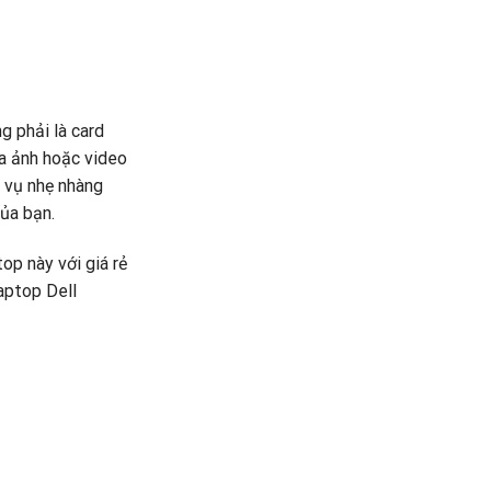
g phải là card
a ảnh hoặc video
c vụ nhẹ nhàng
ủa bạn.
op này với giá rẻ
aptop Dell