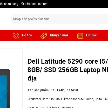
khi nhận hàng
Bảo hành tận nơi
Tìm
kiếm:
Hỗ trợ
Khuyến mãi
Tin tức
Dell Latitude 5290 core I5
8GB/ SSD 256GB Laptop Nh
địa
Tên sản phẩm: Dell Latitude 5290
CPU:
Intel Core™ i5-8350U Processor 6M Cache, up to 3.6
RAM:
8 GB DDR4 buss 2400 mhz