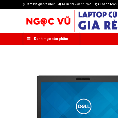
Skip
Cam kết giá tốt nhất
Miễn phí vận chuyển
Thanh toán 
to
content
Danh mục sản phẩm