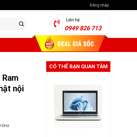
Đăng nhập
Liên hệ
0949 826 713
CÓ THỂ BẠN QUAN TÂM
/ Ram
ật nội
0 GHz