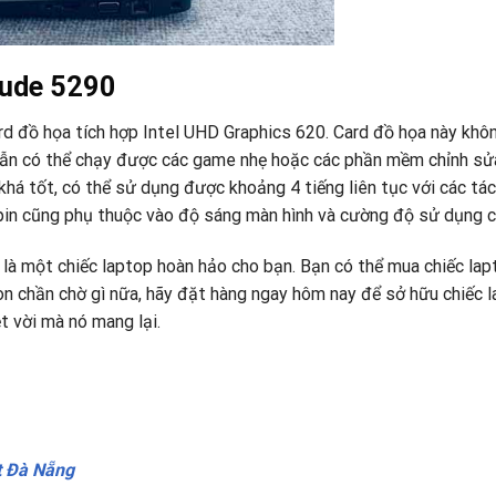
tude 5290
d đồ họa tích hợp Intel UHD Graphics 620. Card đồ họa này khôn
vẫn có thể chạy được các game nhẹ hoặc các phần mềm chỉnh sử
 khá tốt, có thể sử dụng được khoảng 4 tiếng liên tục với các tá
 pin cũng phụ thuộc vào độ sáng màn hình và cường độ sử dụng c
 là một chiếc laptop hoàn hảo cho bạn. Bạn có thể mua chiếc lapt
òn chần chờ gì nữa, hãy đặt hàng ngay hôm nay để sở hữu chiếc l
t vời mà nó mang lại.
t Đà Nẵng