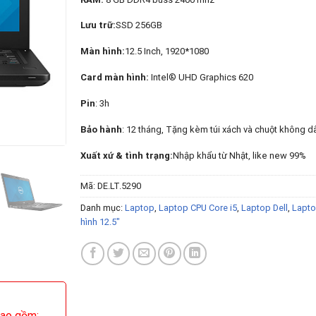
Lưu trữ:
SSD 256GB
Màn hình:
12.5 Inch, 1920*1080
Card màn hình:
Intel® UHD Graphics 620
Pin
: 3h
Bảo hành
: 12 tháng, Tặng kèm túi xách và chuột không d
Xuất xứ & tình trạng:
Nhập khẩu từ Nhật, like new 99%​
Mã:
DE.LT.5290
Danh mục:
Laptop
,
Laptop CPU Core i5
,
Laptop Dell
,
Lapto
hình 12.5"
ao gồm: