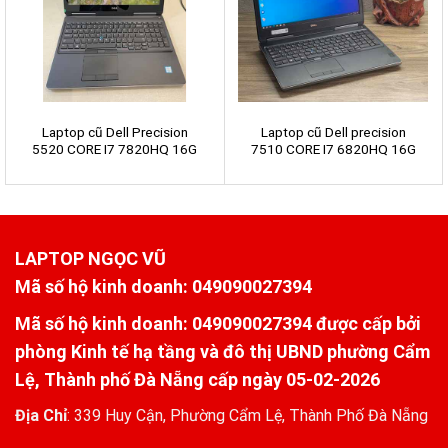
Laptop cũ Dell Precision
Laptop cũ Dell precision
5520 CORE I7 7820HQ 16G
7510 CORE I7 6820HQ 16G
SSD 512G NVIDIA M1200
SSD 256G HDD 500G NVIDIA
FHD Laptop Nhật nội địa
M2000 4K
LAPTOP NGỌC VŨ
Mã số hộ kinh doanh
: 049090027394
Mã số hộ kinh doanh: 049090027394 được cấp bởi
phòng Kinh tế hạ tầng và đô thị UBND phường Cẩm
Lệ, Thành phố Đà Nẵng cấp ngày 05-02-2026
Địa Chỉ
:
339 Huy Cận, Phường Cẩm Lệ, Thành Phố Đà Nẵng