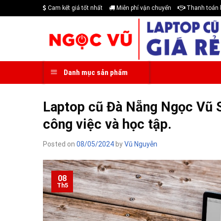
Skip
Cam kết giá tốt nhất
Miễn phí vận chuyển
Thanh toán 
to
content
Danh mục sản phẩm
Laptop cũ Đà Nẵng Ngọc Vũ S
công việc và học tập.
Posted on
08/05/2024
by
Vũ Nguyễn
08
Th5