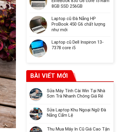
EliteBook 830 G6 core I5 Ram
8GB SSD 256GB
Laptop cũ Đà Nẵng HP
ProBook 450 G6 chất lượng
như mới
Laptop cũ Dell Inspiron 13-
7378 core i5
BÀI VIẾT MỚI
Sửa Máy Tính Cài Win Tại Nhà
Sơn Trà Nhanh Chóng Giá Rẻ
Sửa Laptop Khu Ngoại Ngữ Đà
Nẵng Cẩm Lệ
Thu Mua Máy In Cũ Giá Cao Tận