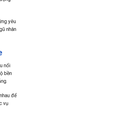
ứng yêu
ngũ nhân
e
u nổi
độ bền
ẵng.
 nhau để
c vụ