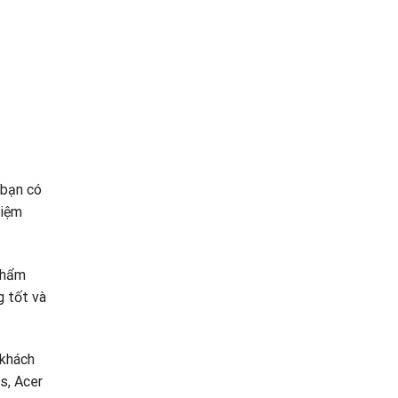
 bạn có
kiệm
phẩm
g tốt và
 khách
s, Acer