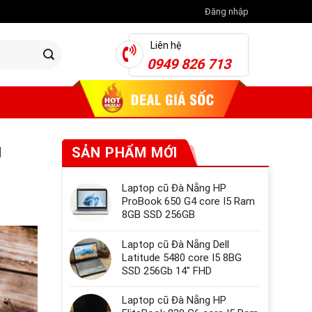
Đăng nhập
Liên hệ
0949 826 713
u
SẢN PHẨM MỚI
Laptop cũ Đà Nẵng HP
ProBook 650 G4 core I5 Ram
8GB SSD 256GB
Laptop cũ Đà Nẵng Dell
Latitude 5480 core I5 8BG
SSD 256Gb 14" FHD
Laptop cũ Đà Nẵng HP