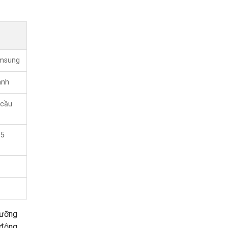
amsung
ành
 cầu
15
lưỡng
 động