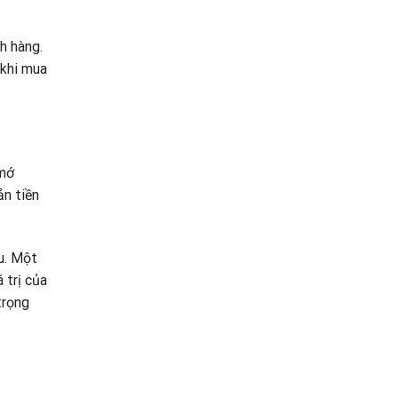
h hàng.
 khi mua
 mớ
n tiền
au. Một
 trị của
trọng