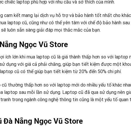
c chiếc laptop phù hợp với nhu cầu và sở thích của mình.
ng cam kết mang lại dịch vụ hỗ trợ và bảo hành tốt nhất cho khác
mua laptop cũ, cũng như có thể yên tâm với chế độ bảo hành sau
p sẽ luôn sẵn sàng giải đáp mọi thắc mắc của bạn.
à Nẵng Ngọc Vũ Store
ợi ích lớn khi mua laptop cũ là giá thành thấp hơn so với laptop
 dụng với giá cả phải chăng, giúp bạn tiết kiệm được một khoả
laptop cũ có thể giúp bạn tiết kiệm từ 20% đến 50% chi phí.
top cũ thường thấp hơn so với laptop mới do nhiều yếu tố khác nh
ủa laptop sau mỗi lần sử dụng. Laptop cũ đã qua sử dụng nên giá
 tranh trong ngành công nghệ thông tin cũng là một yếu tố quan 
ũ Đà Nẵng Ngọc Vũ Store