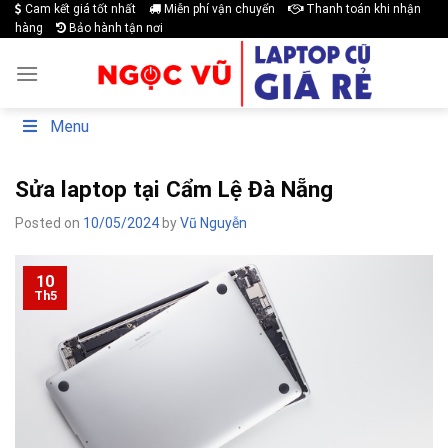
Cam kết giá tốt nhất
Miễn phí vận chuyển
Thanh toán khi nhận
Skip
hàng
Bảo hành tận nơi
to
content
Menu
Sửa laptop tại Cẩm Lệ Đà Nẵng
Posted on
10/05/2024
by
Vũ Nguyễn
10
Th5