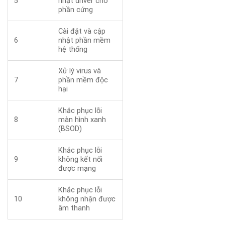
5
nhật driver cho
phần cứng
Cài đặt và cập
6
nhật phần mềm
hệ thống
Xử lý virus và
7
phần mềm độc
hại
Khắc phục lỗi
8
màn hình xanh
(BSOD)
Khắc phục lỗi
9
không kết nối
được mạng
Khắc phục lỗi
10
không nhận được
âm thanh