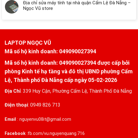
Địa chỉ sửa máy tính tại nhà quận Cẩm Lệ Đà Nẵng –
Ngọc Vũ store
LAPTOP NGỌC VŨ
Mã số hộ kinh doanh
: 049090027394
Mã số hộ kinh doanh: 049090027394 được cấp bởi
phòng Kinh tế hạ tầng và đô thị UBND phường Cẩm
Lệ, Thành phố Đà Nẵng cấp ngày 05-02-2026
Địa Chỉ
:
339 Huy Cận, Phường Cẩm Lệ, Thành Phố Đà Nẵng
Điện thoại
:
0949 826 713
Email
:
nguyenvu08it@gmail.com
Facebook
:
fb.com/vu.nguyenquang.716